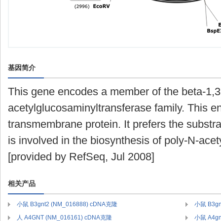
基因简介
This gene encodes a member of the beta-1,3
acetylglucosaminyltransferase family. This en
transmembrane protein. It prefers the substra
is involved in the biosynthesis of poly-N-ace
[provided by RefSeq, Jul 2008]
相关产品
小鼠 B3gnt2 (NM_016888) cDNA克隆
小鼠 B3gn
人 A4GNT (NM_016161) cDNA克隆
小鼠 A4gn