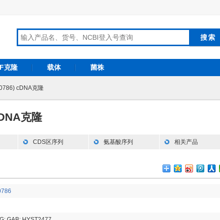
RF克隆
载体
菌株
30786) cDNA克隆
 cDNA克隆
CDS区序列
氨基酸序列
相关产品
0786
BG; GAB; HYST2477