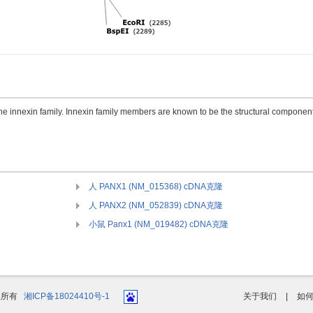
he innexin family. Innexin family members are known to be the structural component
人 PANX1 (NM_015368) cDNA克隆
人 PANX2 (NM_052839) cDNA克隆
小鼠 Panx1 (NM_019482) cDNA克隆
版权所有
湘ICP备18024410号-1
关于我们
|
如