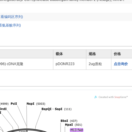
查看编码区序列)
看氨基酸序列)
载体
规格
价格
096) cDNA克隆
pDONR223
2ug质粒
点击询价