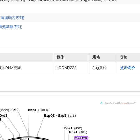
查看编码区序列)
看氨基酸序列)
载体
规格
价格
64) cDNA克隆
pDONR223
2ug质粒
点击询价