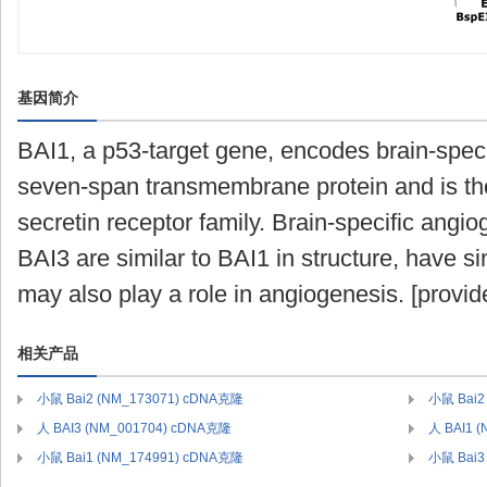
基因简介
BAI1, a p53-target gene, encodes brain-specif
seven-span transmembrane protein and is th
secretin receptor family. Brain-specific angi
BAI3 are similar to BAI1 in structure, have sim
may also play a role in angiogenesis. [provi
相关产品
小鼠 Bai2 (NM_173071) cDNA克隆
小鼠 Bai2
人 BAI3 (NM_001704) cDNA克隆
人 BAI1 
小鼠 Bai1 (NM_174991) cDNA克隆
小鼠 Bai3