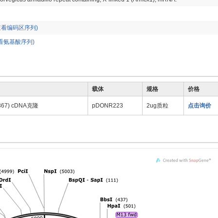
查看编码区序列)
看氨基酸序列)
载体
规格
价格
367) cDNA克隆
pDONR223
2ug质粒
点击询价