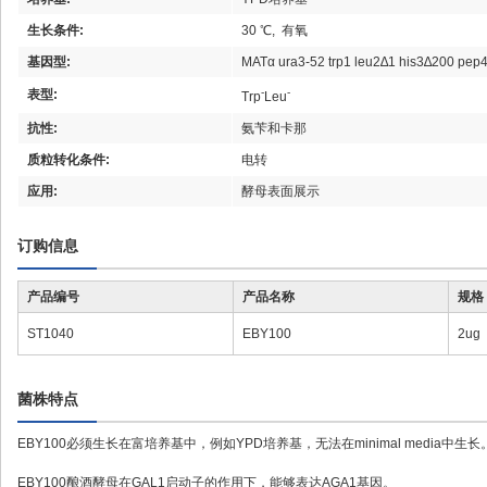
生长条件:
30 ℃, 有氧
基因型:
MATα ura3-52 trp1 leu2∆1 his3∆200 pep
-
-
表型:
Trp
Leu
抗性:
氨苄和卡那
质粒转化条件:
电转
应用:
酵母表面展示
订购信息
产品编号
产品名称
规格
ST1040
EBY100
2ug
菌株特点
EBY100必须生长在富培养基中，例如YPD培养基，无法在minimal media中生长
EBY100酿酒酵母在GAL1启动子的作用下，能够表达AGA1基因。