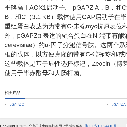
平略高于AOX1启动子。 pGAPZ A，B，和C载
B，和C（3.1 KB）载体使用GAP启动子
重组蛋白表达为为带有C-末端myc抗原表位和
外，pGAPZα 表达的融合蛋白在N-端带有酿酒酵
cerevisiae）的α-因子分泌信号肽。这
框的载体，以方便克隆的带有C-端标签和/或
这些载体是基于显性选择标记，Zeocin（
使用于毕赤酵母和大肠杆菌。
相关产品
pGAPZ C
pGAPZ A
Copyright © 2025 长沙泽琼生物科技有限公司版权所有
湘ICP备18024410号-1