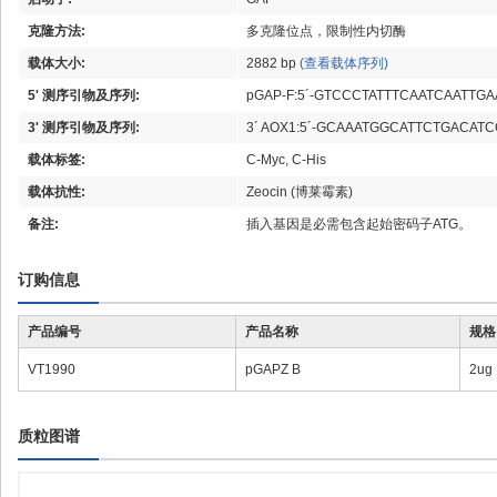
克隆方法:
多克隆位点，限制性内切酶
载体大小:
2882 bp
(查看载体序列)
5' 测序引物及序列:
pGAP-F:5´-GTCCCTATTTCAATCAATTGAA
3' 测序引物及序列:
3´ AOX1:5´-GCAAATGGCATTCTGACATC
载体标签:
C-Myc, C-His
载体抗性:
Zeocin (博莱霉素)
备注:
插入基因是必需包含起始密码子ATG。
订购信息
产品编号
产品名称
规格
VT1990
pGAPZ B
2ug
质粒图谱