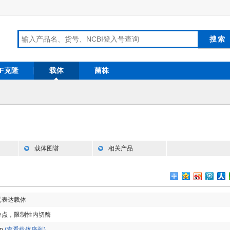
RF克隆
载体
菌株
载体图谱
相关产品
元表达载体
位点，限制性内切酶
bp
(查看载体序列)