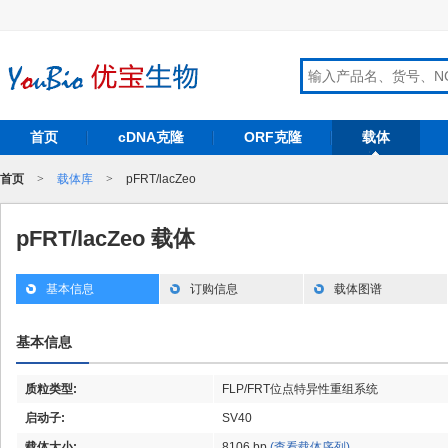
首页
cDNA克隆
ORF克隆
载体
首页
>
载体库
>
pFRT/lacZeo
pFRT/lacZeo 载体
基本信息
订购信息
载体图谱
基本信息
质粒类型:
FLP/FRT位点特异性重组系统
启动子:
SV40
载体大小:
8106 bp
(查看载体序列)