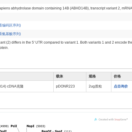
piens abhydrolase domain containing 14B (ABHD14B), transcript variant 2, mRNA
看编码区序列)
看氨基酸序列)
iant (2) differs in the 5' UTR compared to variant 1. Both variants 1 and 2 encode th
otein.
载体
规格
价格
314) cDNA克隆
pDONR223
2ug质粒
点击询价