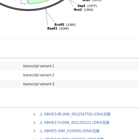
transcript variant 1
transcript variant 2
transcript variant 3
人 ABHD14B (NM_001254753) cDNA克隆
人 ABHD17A (NM_001130111) cDNA克隆
人 ABHD5 (NM_016006) cDNA克隆