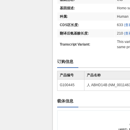
基因描述:
Homo sa
种属:
Human
CDS区长度:
633
(查
翻译后氨基酸长度:
210
(查
This var
Transcript Variant:
same pr
订购信息
产品编号
产品名称
G100445
人 ABHD14B (NM_001146
载体信息