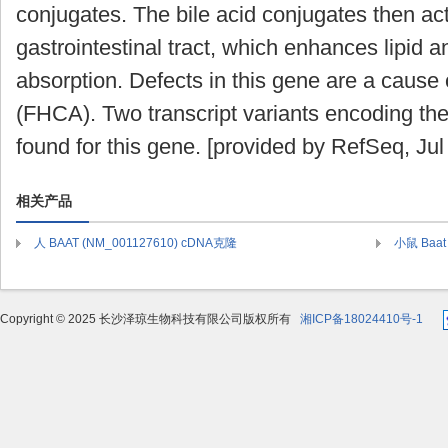
conjugates. The bile acid conjugates then act
gastrointestinal tract, which enhances lipid a
absorption. Defects in this gene are a cause
(FHCA). Two transcript variants encoding th
found for this gene. [provided by RefSeq, Jul
相关产品
人 BAAT (NM_001127610) cDNA克隆
小鼠 Baat
Copyright © 2025 长沙泽琼生物科技有限公司版权所有
湘ICP备18024410号-1