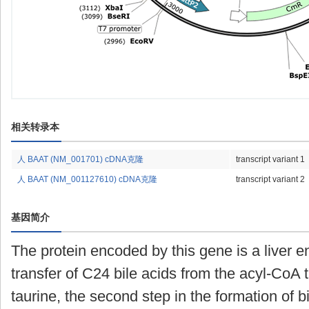
相关转录本
人 BAAT (NM_001701) cDNA克隆
transcript variant 1
人 BAAT (NM_001127610) cDNA克隆
transcript variant 2
基因简介
The protein encoded by this gene is a liver 
transfer of C24 bile acids from the acyl-CoA t
taurine, the second step in the formation of b