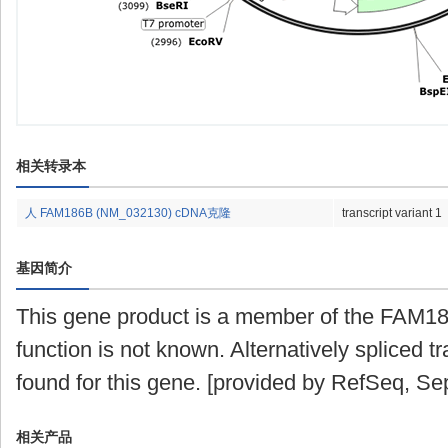
相关转录本
人 FAM186B (NM_032130) cDNA克隆
transcript variant 1
基因简介
This gene product is a member of the FAM186
function is not known. Alternatively spliced t
found for this gene. [provided by RefSeq, Se
相关产品