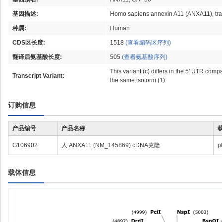
基因描述:
Homo sapiens annexin A11 (ANXA11), tran
种属:
Human
CDS区长度:
1518
(查看编码区序列)
翻译后氨基酸长度:
505
(查看氨基酸序列)
This variant (c) differs in the 5' UTR compa
Transcript Variant:
the same isoform (1).
订购信息
产品编号
产品名称
G106902
人 ANXA11 (NM_145869) cDNA克隆
p
载体信息