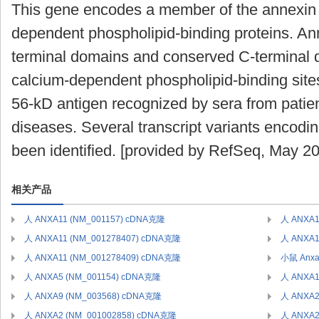
This gene encodes a member of the annexin f
dependent phospholipid-binding proteins. A
terminal domains and conserved C-terminal 
calcium-dependent phospholipid-binding site
56-kD antigen recognized by sera from patie
diseases. Several transcript variants encodin
been identified. [provided by RefSeq, May 2
相关产品
人 ANXA11 (NM_001157) cDNA克隆
人 ANXA1
人 ANXA11 (NM_001278407) cDNA克隆
人 ANXA1
人 ANXA11 (NM_001278409) cDNA克隆
小鼠 Anxa
人 ANXA5 (NM_001154) cDNA克隆
人 ANXA1
人 ANXA9 (NM_003568) cDNA克隆
人 ANXA2
人 ANXA2 (NM_001002858) cDNA克隆
人 ANXA2