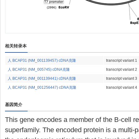
相关转录本
人 BCAP31 (NM_001139457) cDNA克隆
transcript variant 1
人 BCAP31 (NM_005745) cDNA克隆
transcript variant 2
人 BCAP31 (NM_001139441) cDNA克隆
transcript variant 3
人 BCAP31 (NM_001256447) cDNA克隆
transcript variant 4
基因简介
This gene encodes a member of the B-cell re
superfamily. The encoded protein is a multi