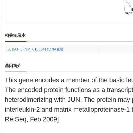
相关转录本
人 BATF3 (NM_018664) cDNA克隆
基因简介
This gene encodes a member of the basic leuc
The encoded protein functions as a transcrip
heterodimerizing with JUN. The protein may p
interleukin-2 and matrix metalloproteinase-1 
RefSeq, Feb 2009]