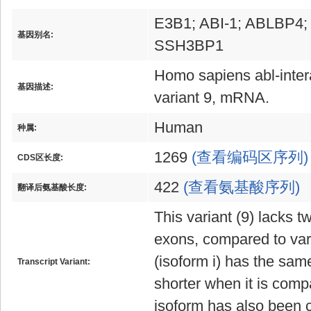
E3B1; ABI-1; ABLBP4
基因别名:
SSH3BP1
Homo sapiens abl-intera
基因描述:
variant 9, mRNA.
Human
种属:
1269
(查看编码区序列)
CDS区长度:
422
(查看氨基酸序列)
翻译后氨基酸长度:
This variant (9) lacks t
exons, compared to vari
(isoform i) has the sam
Transcript Variant:
shorter when it is comp
isoform has also been ca