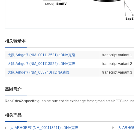
相关转录本
大鼠 Arhgef7 (NM_001113521) cDNA克隆
transcript variant 1
大鼠 Arhgef7 (NM_001113522) cDNA克隆
transcript variant 2
大鼠 Arhgef7 (NM_053740) cDNA克隆
transcript variant 3
基因简介
Rac/Cdc42-specific guanine nucleotide exchange factor; mediates bFGF-induce
相关产品
人 ARHGEF7 (NM_001113511) cDNA克隆
人 ARHGE