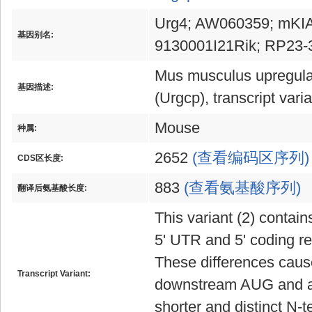
Urg4; AW060359; mKIA
基因别名:
9130001I21Rik; RP23-
Mus musculus upregulato
基因描述:
(Urgcp), transcript var
Mouse
种属:
2652
(查看编码区序列)
CDS区长度:
883
(查看氨基酸序列)
翻译后氨基酸长度:
This variant (2) contain
5' UTR and 5' coding re
These differences cause 
Transcript Variant:
downstream AUG and a p
shorter and distinct N-