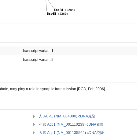
transcript variant 1
transcript variant 2
phate; may play a role in synaptic transmission [RGD, Feb 2006]
人 ACP1 (NM_004300) cDNA克隆
小鼠 Acp1 (NM_001110239) cDNA克隆
大鼠 Acp1 (NM_001135562) cDNA克隆