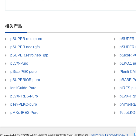
相关产品
pSUPER.retro.puro
pSUPER
pSUPER.neo+gfp
pSUPER.r
pSUPER.retro.neo+gfp
pSicoR P
pLVX-Puro
pLKO.1 p
pSico PGK puro
Plenti C
pSUPERIOR.puro
pBABE-P
lentiGuide-Puro
pIRES-pu
pLVX-IRES-Puro
pLVX-Tigh
pTet-PLKO-puro
pMYs-IRE
pMXs-IRES-Puro
Tet-pLKO
Copyright © 2025 长沙泽琼生物科技有限公司版权所有
湘ICP备18024410号-1