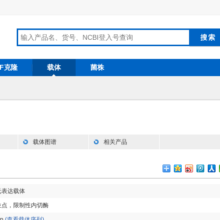
RF克隆
载体
菌株
载体图谱
相关产品
元表达载体
位点，限制性内切酶
bp
(查看载体序列)