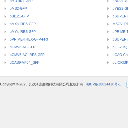
pMUTIN4-GFP
pBI221-G
pMS2-GFP
pYES2-G
pBI121-GFP
pSUPER.
pMXs-IRES-GFP
MSCV-IR
pMYs-IRES-GFP
pPRIME-
pPRIME-TREX-GFP-FF3
pSUPER.r
pCMV6-AC-GFP
pET-28a(
pCMV6-AC-IRES-GFP
pCAG-Cr
dCAS9-VP64_GFP
pL-CRIS
Copyright © 2025 长沙泽琼生物科技有限公司版权所有
湘ICP备18024410号-1