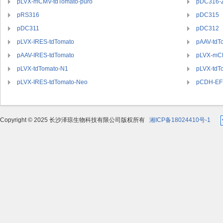
pLVX-mCMV-tdTomato-puro
pDC316-
pRS316
pDC315
pDC311
pDC312
pLVX-IRES-tdTomato
pAAV-tdT
pAAV-IRES-tdTomato
pLVX-mC
pLVX-tdTomato-N1
pLVX-tdT
pLVX-IRES-tdTomato-Neo
pCDH-EF1
Copyright © 2025 长沙泽琼生物科技有限公司版权所有
湘ICP备18024410号-1