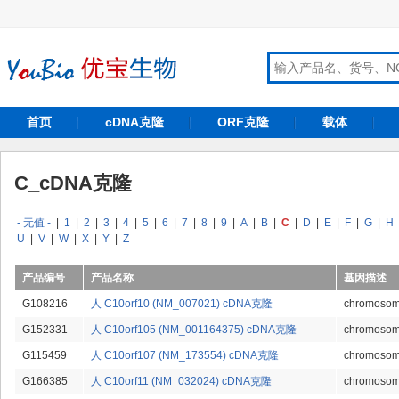
首页
cDNA克隆
ORF克隆
载体
C_cDNA克隆
- 无值 -
|
1
|
2
|
3
|
4
|
5
|
6
|
7
|
8
|
9
|
A
|
B
|
C
|
D
|
E
|
F
|
G
|
H
U
|
V
|
W
|
X
|
Y
|
Z
产品编号
产品名称
基因描述
G108216
人 C10orf10 (NM_007021) cDNA克隆
chromosome
G152331
人 C10orf105 (NM_001164375) cDNA克隆
chromosome
G115459
人 C10orf107 (NM_173554) cDNA克隆
chromosome
G166385
人 C10orf11 (NM_032024) cDNA克隆
chromosome