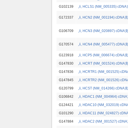
G102139
人 HCLS1 (NM_005335) cDN
G172337
人 HCN2 (NM_001194) cDNA
G106709
人 HCN3 (NM_020897) cDNA
G170574
人 HCN4 (NM_005477) cDNA
G123918
人 HCP5 (NM_006674) cDNA
G147830
人 HCRT (NM_001524) cDNA
G147836
人 HCRTR1 (NM_001525) cD
G147845
人 HCRTR2 (NM_001526) cD
G120799
人 HCST (NM_014266) cDNA
G106842
人 HDAC1 (NM_004964) cDN
G124421
人 HDAC10 (NM_032019) cD
G101290
人 HDAC11 (NM_024827) cD
G147884
人 HDAC2 (NM_001527) cDN