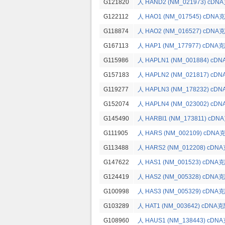
G121820
人 HAND2 (NM_021973) cDN
G122112
人 HAO1 (NM_017545) cDNA
G118874
人 HAO2 (NM_016527) cDNA
G167113
人 HAP1 (NM_177977) cDNA
G115986
人 HAPLN1 (NM_001884) cD
G157183
人 HAPLN2 (NM_021817) cD
G119277
人 HAPLN3 (NM_178232) cD
G152074
人 HAPLN4 (NM_023002) cD
G145490
人 HARBI1 (NM_173811) cD
G111905
人 HARS (NM_002109) cDNA
G113488
人 HARS2 (NM_012208) cDN
G147622
人 HAS1 (NM_001523) cDNA
G124419
人 HAS2 (NM_005328) cDNA
G100998
人 HAS3 (NM_005329) cDNA
G103289
人 HAT1 (NM_003642) cDNA
G108960
人 HAUS1 (NM_138443) cDN