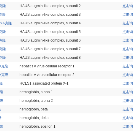
A克隆
HAUS augmin-like complex, subunit 2
点击询
A克隆
HAUS augmin-like complex, subunit 3
点击询
cDNA克隆
HAUS augmin-like complex, subunit 4
点击询
A克隆
HAUS augmin-like complex, subunit 5
点击询
A克隆
HAUS augmin-like complex, subunit 6
点击询
A克隆
HAUS augmin-like complex, subunit 7
点击询
A克隆
HAUS augmin-like complex, subunit 8
点击询
NA克隆
hepatitis A virus cellular receptor 1
点击询
NA克隆
hepatitis A virus cellular receptor 2
点击询
克隆
HCLS1 associated protein X-1
点击询
克隆
hemoglobin, alpha 1
点击询
克隆
hemoglobin, alpha 2
点击询
隆
hemoglobin, beta
点击询
隆
hemoglobin, delta
点击询
克隆
hemoglobin, epsilon 1
点击询