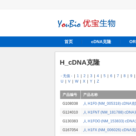
首页
cDNA克隆
O
H_cDNA克隆
- 无值 -
|
1
|
2
|
3
|
4
|
5
|
6
|
7
|
8
|
9
|
U
|
V
|
W
|
X
|
Y
|
Z
产品编号
产品名称
G108038
人 H1F0 (NM_005318) cDNA
G124010
人 H1FNT (NM_181788) cDN
G130383
人 H1FOO (NM_153833) cDN
G167054
人 H1FX (NM_006026) cDNA