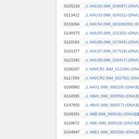
G155218
人 HAUS2 (NM_018097) cDN
G113412
人 HAUS3 (NM_024511) cDN
G110264
人 HAUS4 (NM_001166269) 
G140575
人 HAUS5 (NM_015302) cDN
G110163
人 HAUS6 (NM_017645) cDN
G101377
人 HAUS7 (NM_017518) cDN
G121591
人 HAUS8 (NM_033417) cDN
G106207
人 HAVCR1 (NM_012206) cD
G117293
人 HAVCR2 (NM_032782) cD
G100992
人 HAX1 (NM_006118) cDNA
G114595
人 HBA1 (NM_000558) cDNA
G147655
人 HBA2 (NM_000517) cDNA
G100261
人 HBB (NM_000518) cDNA克
G119672
人 HBD (NM_000519) cDNA克
G104947
人 HBE1 (NM_005330) cDNA