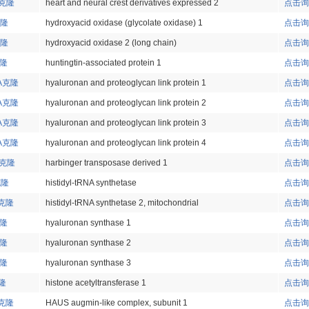
A克隆
heart and neural crest derivatives expressed 2
点击询
克隆
hydroxyacid oxidase (glycolate oxidase) 1
点击询
克隆
hydroxyacid oxidase 2 (long chain)
点击询
克隆
huntingtin-associated protein 1
点击询
NA克隆
hyaluronan and proteoglycan link protein 1
点击询
NA克隆
hyaluronan and proteoglycan link protein 2
点击询
NA克隆
hyaluronan and proteoglycan link protein 3
点击询
NA克隆
hyaluronan and proteoglycan link protein 4
点击询
NA克隆
harbinger transposase derived 1
点击询
克隆
histidyl-tRNA synthetase
点击询
A克隆
histidyl-tRNA synthetase 2, mitochondrial
点击询
克隆
hyaluronan synthase 1
点击询
克隆
hyaluronan synthase 2
点击询
克隆
hyaluronan synthase 3
点击询
克隆
histone acetyltransferase 1
点击询
A克隆
HAUS augmin-like complex, subunit 1
点击询