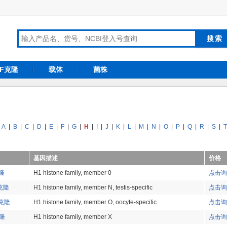
RF克隆
载体
菌株
A
|
B
|
C
|
D
|
E
|
F
|
G
|
H
|
I
|
J
|
K
|
L
|
M
|
N
|
O
|
P
|
Q
|
R
|
S
|
T
基因描述
价格
克隆
H1 histone family, member 0
点击询
A克隆
H1 histone family, member N, testis-specific
点击询
A克隆
H1 histone family, member O, oocyte-specific
点击询
克隆
H1 histone family, member X
点击询