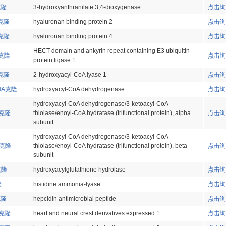
克隆
3-hydroxyanthranilate 3,4-dioxygenase
点击询
A克隆
hyaluronan binding protein 2
点击询
A克隆
hyaluronan binding protein 4
点击询
HECT domain and ankyrin repeat containing E3 ubiquitin
A克隆
点击询
protein ligase 1
A克隆
2-hydroxyacyl-CoA lyase 1
点击询
DNA克隆
hydroxyacyl-CoA dehydrogenase
点击询
hydroxyacyl-CoA dehydrogenase/3-ketoacyl-CoA
A克隆
thiolase/enoyl-CoA hydratase (trifunctional protein), alpha
点击询
subunit
hydroxyacyl-CoA dehydrogenase/3-ketoacyl-CoA
A克隆
thiolase/enoyl-CoA hydratase (trifunctional protein), beta
点击询
subunit
克隆
hydroxyacylglutathione hydrolase
点击询
隆
histidine ammonia-lyase
点击询
克隆
hepcidin antimicrobial peptide
点击询
A克隆
heart and neural crest derivatives expressed 1
点击询