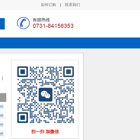
如何订购
|
联系我们
|
价
价
价
扫一扫 加微信
价