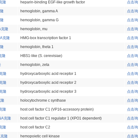
A克隆
heparin-binding EGF-like growth factor
点击询
克隆
hemoglobin, gamma A
点击询
克隆
hemoglobin, gamma G
点击询
NA克隆
hemoglobin, mu
点击询
DNA克隆
HMG-box transcription factor 1
点击询
克隆
hemoglobin, theta 1
点击询
A克隆
HBS1-like (S. cerevisiae)
点击询
隆
hemoglobin, zeta
点击询
A克隆
hydroxycarboxylic acid receptor 1
点击询
A克隆
hydroxycarboxylic acid receptor 2
点击询
A克隆
hydroxycarboxylic acid receptor 3
点击询
克隆
holocytochrome c synthase
点击询
A克隆
host cell factor C1 (VP16-accessory protein)
点击询
DNA克隆
host cell factor C1 regulator 1 (XPO1 dependent)
点击询
A克隆
host cell factor C2
点击询
NA克隆
hemopoietic cell kinase
点击询