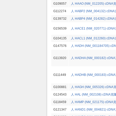
G109057
人 HAAO (NM_012205) cDNA
G112274
人 HABP2 (NM_004132) cDN
G139732
人 HABP4 (NM_014282) cDN
G156539
人 HACE1 (NM_020771) cDN
G104135
人 HACL1 (NM_012260) cDN
G147576
人 HADH (NM_001184705) c
G113920
人 HADHA (NM_000182) cDN
G111449
人 HADHB (NM_000183) cDN
G100881
人 HAGH (NM_005326) cDNA
G124543
人 HAL (NM_002108) cDNA克
G118459
人 HAMP (NM_021175) cDNA
G121347
人 HAND1 (NM_004821) cDN