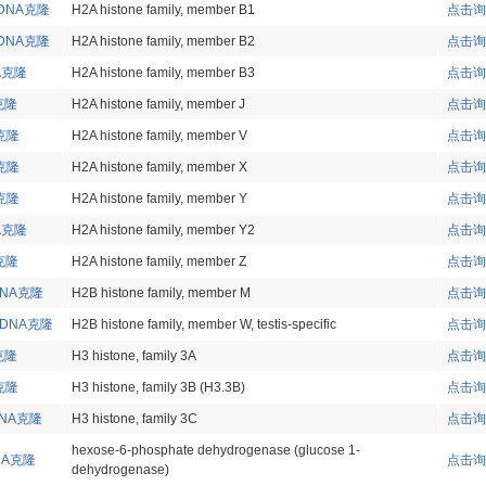
 cDNA克隆
H2A histone family, member B1
点击询
 cDNA克隆
H2A histone family, member B2
点击询
NA克隆
H2A histone family, member B3
点击询
A克隆
H2A histone family, member J
点击询
A克隆
H2A histone family, member V
点击询
A克隆
H2A histone family, member X
点击询
A克隆
H2A histone family, member Y
点击询
NA克隆
H2A histone family, member Y2
点击询
A克隆
H2A histone family, member Z
点击询
cDNA克隆
H2B histone family, member M
点击询
 cDNA克隆
H2B histone family, member W, testis-specific
点击询
A克隆
H3 histone, family 3A
点击询
A克隆
H3 histone, family 3B (H3.3B)
点击询
cDNA克隆
H3 histone, family 3C
点击询
hexose-6-phosphate dehydrogenase (glucose 1-
DNA克隆
点击询
dehydrogenase)