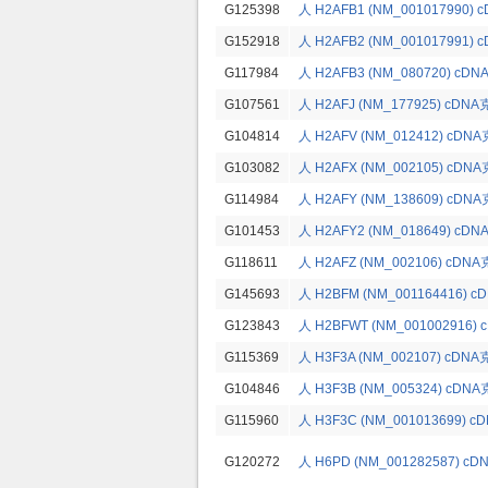
G125398
人 H2AFB1 (NM_001017990)
G152918
人 H2AFB2 (NM_001017991)
G117984
人 H2AFB3 (NM_080720) cD
G107561
人 H2AFJ (NM_177925) cDN
G104814
人 H2AFV (NM_012412) cDN
G103082
人 H2AFX (NM_002105) cDN
G114984
人 H2AFY (NM_138609) cDN
G101453
人 H2AFY2 (NM_018649) cD
G118611
人 H2AFZ (NM_002106) cDN
G145693
人 H2BFM (NM_001164416) 
G123843
人 H2BFWT (NM_001002916)
G115369
人 H3F3A (NM_002107) cDN
G104846
人 H3F3B (NM_005324) cDN
G115960
人 H3F3C (NM_001013699) 
G120272
人 H6PD (NM_001282587) c