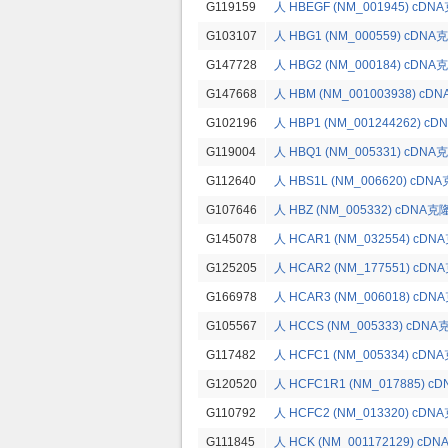
G119159
人 HBEGF (NM_001945) cDN
G103107
人 HBG1 (NM_000559) cDNA
G147728
人 HBG2 (NM_000184) cDNA
G147668
人 HBM (NM_001003938) cD
G102196
人 HBP1 (NM_001244262) c
G119004
人 HBQ1 (NM_005331) cDNA
G112640
人 HBS1L (NM_006620) cDN
G107646
人 HBZ (NM_005332) cDNA克
G145078
人 HCAR1 (NM_032554) cDN
G125205
人 HCAR2 (NM_177551) cDN
G166978
人 HCAR3 (NM_006018) cDN
G105567
人 HCCS (NM_005333) cDNA
G117482
人 HCFC1 (NM_005334) cDN
G120520
人 HCFC1R1 (NM_017885) c
G110792
人 HCFC2 (NM_013320) cDN
G111845
人 HCK (NM_001172129) cD