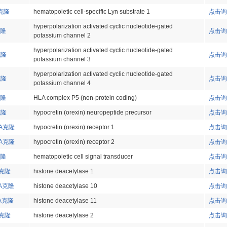
A克隆
hematopoietic cell-specific Lyn substrate 1
点击询
hyperpolarization activated cyclic nucleotide-gated
克隆
点击询
potassium channel 2
hyperpolarization activated cyclic nucleotide-gated
克隆
点击询
potassium channel 3
hyperpolarization activated cyclic nucleotide-gated
克隆
点击询
potassium channel 4
克隆
HLA complex P5 (non-protein coding)
点击询
克隆
hypocretin (orexin) neuropeptide precursor
点击询
NA克隆
hypocretin (orexin) receptor 1
点击询
NA克隆
hypocretin (orexin) receptor 2
点击询
克隆
hematopoietic cell signal transducer
点击询
A克隆
histone deacetylase 1
点击询
NA克隆
histone deacetylase 10
点击询
NA克隆
histone deacetylase 11
点击询
A克隆
histone deacetylase 2
点击询