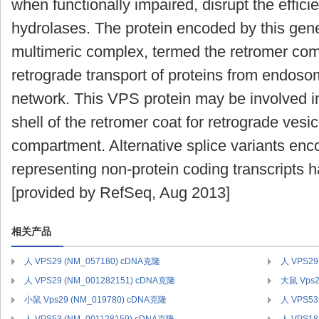
when functionally impaired, disrupt the efficie
hydrolases. The protein encoded by this gene
multimeric complex, termed the retromer comp
retrograde transport of proteins from endoso
network. This VPS protein may be involved in
shell of the retromer coat for retrograde vesi
compartment. Alternative splice variants enc
representing non-protein coding transcripts h
[provided by RefSeq, Aug 2013]
相关产品
人 VPS29 (NM_057180) cDNA克隆
人 VPS29
人 VPS29 (NM_001282151) cDNA克隆
大鼠 Vps2
小鼠 Vps29 (NM_019780) cDNA克隆
人 VPS53