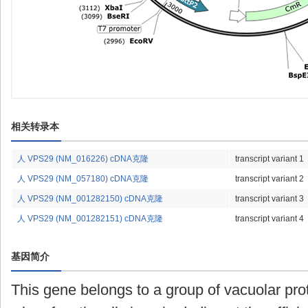
相关转录本
人 VPS29 (NM_016226) cDNA克隆
transcript variant 1
人 VPS29 (NM_057180) cDNA克隆
transcript variant 2
人 VPS29 (NM_001282150) cDNA克隆
transcript variant 3
人 VPS29 (NM_001282151) cDNA克隆
transcript variant 4
基因简介
This gene belongs to a group of vacuolar pro