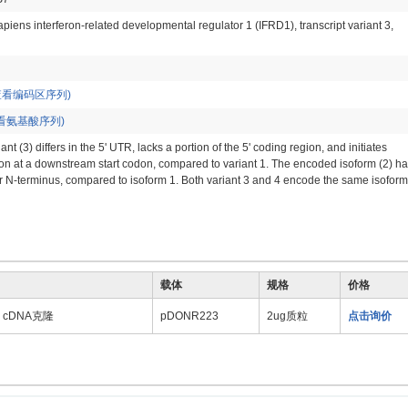
iens interferon-related developmental regulator 1 (IFRD1), transcript variant 3,
查看编码区序列)
看氨基酸序列)
ant (3) differs in the 5' UTR, lacks a portion of the 5' coding region, and initiates
ion at a downstream start codon, compared to variant 1. The encoded isoform (2) h
r N-terminus, compared to isoform 1. Both variant 3 and 4 encode the same isoform
载体
规格
价格
9) cDNA克隆
pDONR223
2ug质粒
点击询价