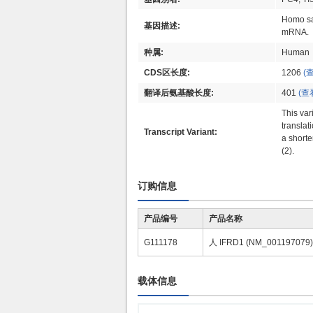
Homo sap
基因描述:
mRNA.
种属:
Human
CDS区长度:
1206
(
翻译后氨基酸长度:
401
(查
This vari
translat
Transcript Variant:
a shorte
(2).
订购信息
产品编号
产品名称
G111178
人 IFRD1 (NM_00119707
载体信息