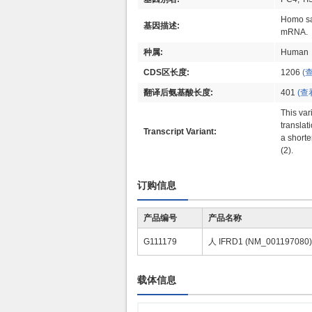
Homo sap
基因描述:
mRNA.
种属:
Human
CDS区长度:
1206
(
翻译后氨基酸长度:
401
(查
This vari
translat
Transcript Variant:
a shorte
(2).
订购信息
产品编号
产品名称
G111179
人 IFRD1 (NM_00119708
载体信息