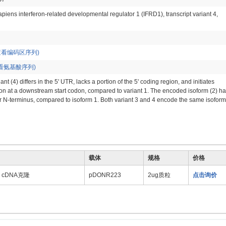
iens interferon-related developmental regulator 1 (IFRD1), transcript variant 4,
查看编码区序列)
看氨基酸序列)
ant (4) differs in the 5' UTR, lacks a portion of the 5' coding region, and initiates
ion at a downstream start codon, compared to variant 1. The encoded isoform (2) h
r N-terminus, compared to isoform 1. Both variant 3 and 4 encode the same isoform
载体
规格
价格
0) cDNA克隆
pDONR223
2ug质粒
点击询价