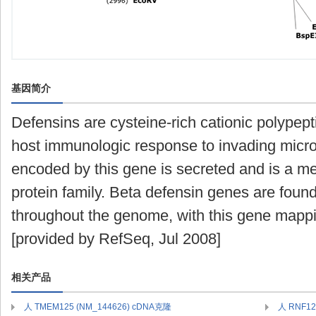
基因简介
Defensins are cysteine-rich cationic polypepti
host immunologic response to invading micr
encoded by this gene is secreted and is a m
protein family. Beta defensin genes are found
throughout the genome, with this gene mappin
[provided by RefSeq, Jul 2008]
相关产品
人 TMEM125 (NM_144626) cDNA克隆
人 RNF12