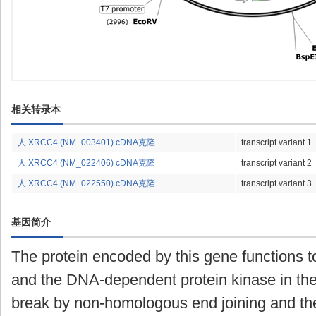
相关转录本
人 XRCC4 (NM_003401) cDNA克隆
transcript variant 1
人 XRCC4 (NM_022406) cDNA克隆
transcript variant 2
人 XRCC4 (NM_022550) cDNA克隆
transcript variant 3
基因简介
The protein encoded by this gene functions t
and the DNA-dependent protein kinase in the
break by non-homologous end joining and th