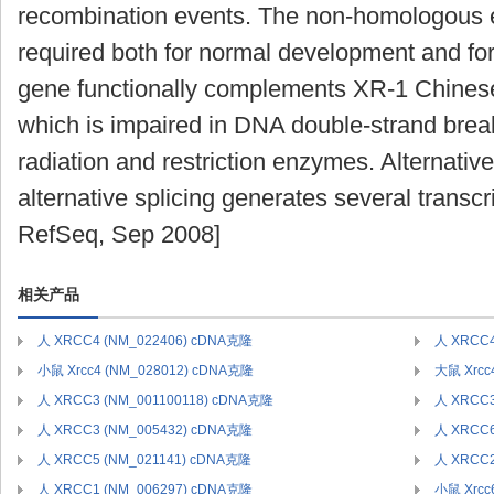
recombination events. The non-homologous e
required both for normal development and for
gene functionally complements XR-1 Chinese
which is impaired in DNA double-strand brea
radiation and restriction enzymes. Alternative 
alternative splicing generates several transcr
RefSeq, Sep 2008]
相关产品
人 XRCC4 (NM_022406) cDNA克隆
人 XRCC4
小鼠 Xrcc4 (NM_028012) cDNA克隆
大鼠 Xrcc
人 XRCC3 (NM_001100118) cDNA克隆
人 XRCC3
人 XRCC3 (NM_005432) cDNA克隆
人 XRCC6
人 XRCC5 (NM_021141) cDNA克隆
人 XRCC2
人 XRCC1 (NM_006297) cDNA克隆
小鼠 Xrcc