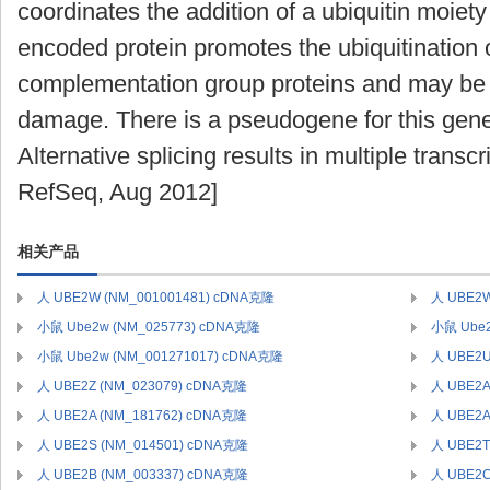
coordinates the addition of a ubiquitin moiety
encoded protein promotes the ubiquitination
complementation group proteins and may be i
damage. There is a pseudogene for this ge
Alternative splicing results in multiple transcr
RefSeq, Aug 2012]
相关产品
人 UBE2W (NM_001001481) cDNA克隆
人 UBE2W
小鼠 Ube2w (NM_025773) cDNA克隆
小鼠 Ube2
小鼠 Ube2w (NM_001271017) cDNA克隆
人 UBE2U
人 UBE2Z (NM_023079) cDNA克隆
人 UBE2A
人 UBE2A (NM_181762) cDNA克隆
人 UBE2A
人 UBE2S (NM_014501) cDNA克隆
人 UBE2T
人 UBE2B (NM_003337) cDNA克隆
人 UBE2C