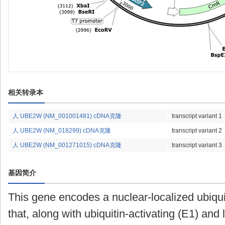
相关转录本
人 UBE2W (NM_001001481) cDNA克隆
transcript variant 1
人 UBE2W (NM_018299) cDNA克隆
transcript variant 2
人 UBE2W (NM_001271015) cDNA克隆
transcript variant 3
基因简介
This gene encodes a nuclear-localized ubiqu
that, along with ubiquitin-activating (E1) and