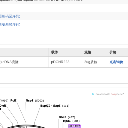
看编码区序列)
看氨基酸序列)
载体
规格
价格
0) cDNA克隆
pDONR223
2ug质粒
点击询价