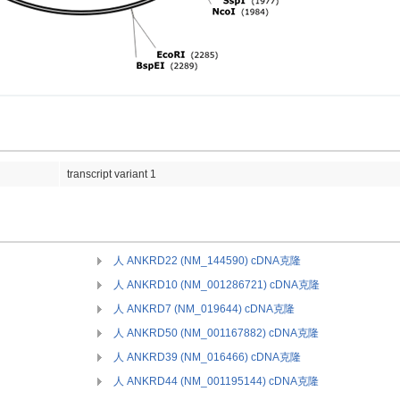
transcript variant 1
人 ANKRD22 (NM_144590) cDNA克隆
人 ANKRD10 (NM_001286721) cDNA克隆
人 ANKRD7 (NM_019644) cDNA克隆
人 ANKRD50 (NM_001167882) cDNA克隆
人 ANKRD39 (NM_016466) cDNA克隆
人 ANKRD44 (NM_001195144) cDNA克隆