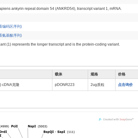
piens ankyrin repeat domain 54 (ANKRD54), transcript variant 1, mRNA.
看编码区序列)
看氨基酸序列)
iant (1) represents the longer transcript and is the protein-coding variant.
载体
规格
价格
7) cDNA克隆
pDONR223
2ug质粒
点击询价