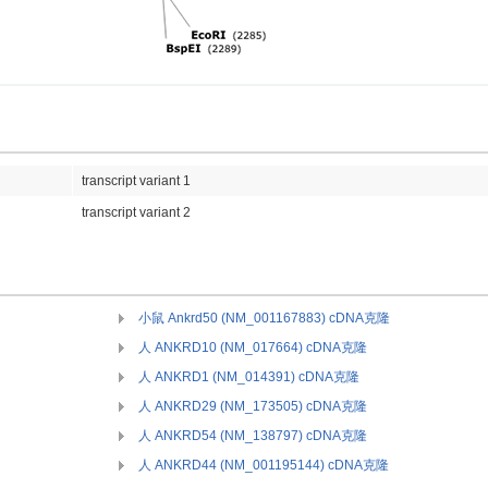
transcript variant 1
transcript variant 2
小鼠 Ankrd50 (NM_001167883) cDNA克隆
人 ANKRD10 (NM_017664) cDNA克隆
人 ANKRD1 (NM_014391) cDNA克隆
人 ANKRD29 (NM_173505) cDNA克隆
人 ANKRD54 (NM_138797) cDNA克隆
人 ANKRD44 (NM_001195144) cDNA克隆