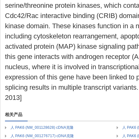
serine/threonine protein kinases, which cont
Cdc42/Rac interactive binding (CRIB) domain
kinase domain. These kinases function in a n
including cytoskeleton rearrangement, apopt
activated protein (MAP) kinase signaling pa
this gene interacts with androgen receptor (A
nucleus, where it is involved in transcription
expression of this gene have been linked to p
splicing results in multiple transcript varian
2013]
相关产品
人 PAK6 (NM_001128628) cDNA克隆
人 PAK6 
人 PAK6 (NM_001276717) cDNA克隆
人 PAK6 