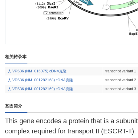
相关转录本
人 VPS36 (NM_016075) cDNA克隆
transcript variant 1
人 VPS36 (NM_001282168) cDNA克隆
transcript variant 2
人 VPS36 (NM_001282169) cDNA克隆
transcript variant 3
基因简介
This gene encodes a protein that is a subuni
complex required for transport II (ESCRT-II).