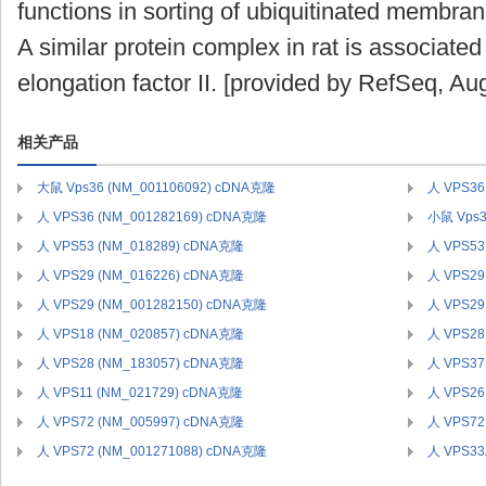
functions in sorting of ubiquitinated membran
A similar protein complex in rat is associat
elongation factor II. [provided by RefSeq, Au
相关产品
大鼠 Vps36 (NM_001106092) cDNA克隆
人 VPS36
人 VPS36 (NM_001282169) cDNA克隆
小鼠 Vps3
人 VPS53 (NM_018289) cDNA克隆
人 VPS53
人 VPS29 (NM_016226) cDNA克隆
人 VPS29
人 VPS29 (NM_001282150) cDNA克隆
人 VPS29
人 VPS18 (NM_020857) cDNA克隆
人 VPS28
人 VPS28 (NM_183057) cDNA克隆
人 VPS37
人 VPS11 (NM_021729) cDNA克隆
人 VPS26
人 VPS72 (NM_005997) cDNA克隆
人 VPS72
人 VPS72 (NM_001271088) cDNA克隆
人 VPS33