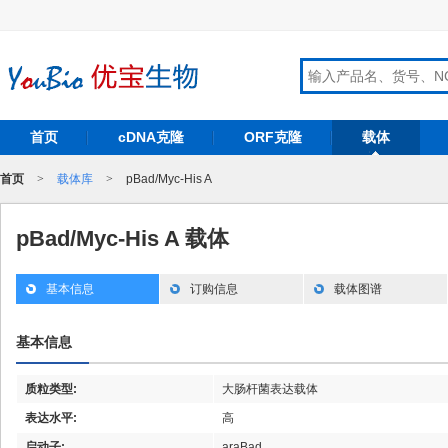
首页
cDNA克隆
ORF克隆
载体
首页
>
载体库
>
pBad/Myc-His A
pBad/Myc-His A 载体
基本信息
订购信息
载体图谱
基本信息
质粒类型:
大肠杆菌表达载体
表达水平:
高
启动子:
araBad