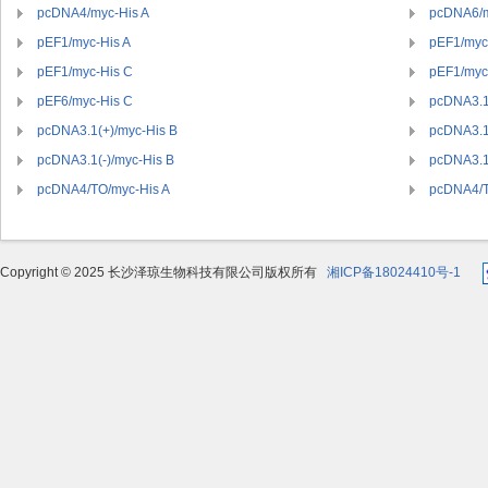
pcDNA4/myc-His A
pcDNA6/m
pEF1/myc-His A
pEF1/myc
pEF1/myc-His C
pEF1/myc-
pEF6/myc-His C
pcDNA3.1
pcDNA3.1(+)/myc-His B
pcDNA3.1(
pcDNA3.1(-)/myc-His B
pcDNA3.1
pcDNA4/TO/myc-His A
pcDNA4/T
Copyright © 2025 长沙泽琼生物科技有限公司版权所有
湘ICP备18024410号-1