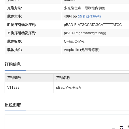
克隆方法:
多克隆位点，限制性内切酶
载体大小:
4094 bp
(查看载体序列)
5' 测序引物及序列:
pBAD-F: ATGCCATAGCATTTTTATCC
3' 测序引物及序列:
pBAD-R: gatttaatctgtatcagg
载体标签:
C-His, C-Myc
载体抗性:
Ampicillin (氨苄青霉素)
订购信息
产品编号
产品名称
VT1929
pBad/Myc-His A
质粒图谱