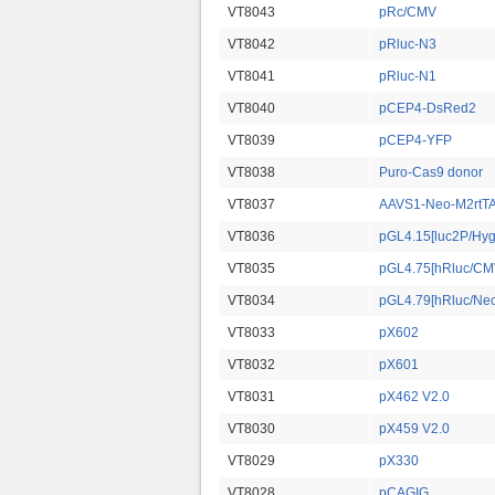
VT8043
pRc/CMV
VT8042
pRluc-N3
VT8041
pRluc-N1
VT8040
pCEP4-DsRed2
VT8039
pCEP4-YFP
VT8038
Puro-Cas9 donor
VT8037
AAVS1-Neo-M2rtT
VT8036
pGL4.15[luc2P/Hyg
VT8035
pGL4.75[hRluc/CM
VT8034
pGL4.79[hRluc/Neo
VT8033
pX602
VT8032
pX601
VT8031
pX462 V2.0
VT8030
pX459 V2.0
VT8029
pX330
VT8028
pCAGIG