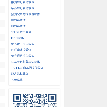
酿酒酵母表达载体
毕赤酵母表达载体
粟酒裂殖酵母表达载体
慢病毒载体
腺病毒载体
逆转录病毒载体
RNAi载体
荧光蛋白报告载体
四环素调控系统
信号通路报告载体
枯草芽孢杆菌表达载体
TALEN靶向基因操作载体
双表达框载体
其他载体