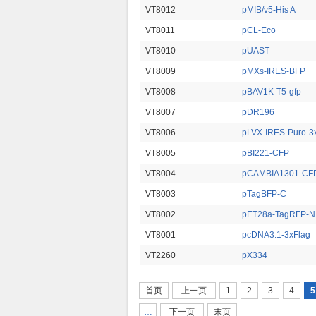
VT8012
pMIB/v5-His A
VT8011
pCL-Eco
VT8010
pUAST
VT8009
pMXs-IRES-BFP
VT8008
pBAV1K-T5-gfp
VT8007
pDR196
VT8006
pLVX-IRES-Puro-3
VT8005
pBI221-CFP
VT8004
pCAMBIA1301-CF
VT8003
pTagBFP-C
VT8002
pET28a-TagRFP-N
VT8001
pcDNA3.1-3xFlag
VT2260
pX334
页面
首页
上一页
1
2
3
4
5
…
下一页
末页