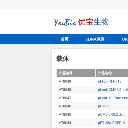
首页
cDNA克隆
O
载体
产品编号
产品名称
VT8049
pMito-iRFP713
VT8048
pLenti CMV V5-LUC
VT8047
pLenti X1 Puro emp
VT8046
pUMVC
VT8045
pCMV-dR8.2 dvpr
VT8044
pET-28a-EGFP-N