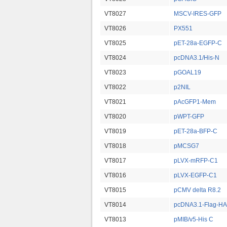
VT8027
MSCV-IRES-GFP
VT8026
PX551
VT8025
pET-28a-EGFP-C
VT8024
pcDNA3.1/His-N
VT8023
pGOAL19
VT8022
p2NIL
VT8021
pAcGFP1-Mem
VT8020
pWPT-GFP
VT8019
pET-28a-BFP-C
VT8018
pMCSG7
VT8017
pLVX-mRFP-C1
VT8016
pLVX-EGFP-C1
VT8015
pCMV delta R8.2
VT8014
pcDNA3.1-Flag-HA
VT8013
pMIB/v5-His C