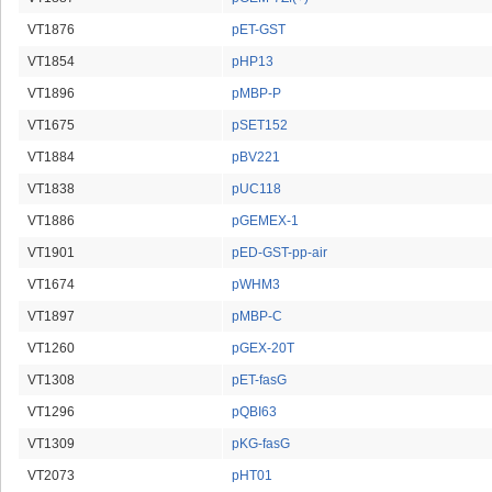
VT1876
pET-GST
VT1854
pHP13
VT1896
pMBP-P
VT1675
pSET152
VT1884
pBV221
VT1838
pUC118
VT1886
pGEMEX-1
VT1901
pED-GST-pp-air
VT1674
pWHM3
VT1897
pMBP-C
VT1260
pGEX-20T
VT1308
pET-fasG
VT1296
pQBI63
VT1309
pKG-fasG
VT2073
pHT01