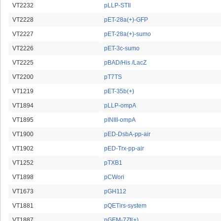
VT2232
pLLP-STII
VT2228
pET-28a(+)-GFP
VT2227
pET-28a(+)-sumo
VT2226
pET-3c-sumo
VT2225
pBAD/His /LacZ
VT2200
pT7TS
VT1219
pET-35b(+)
VT1894
pLLP-ompA
VT1895
pINIII-ompA
VT1900
pED-DsbA-pp-air
VT1902
pED-Trx-pp-air
VT1252
pTXB1
VT1898
pCWori
VT1673
pGH112
VT1881
pQETirs-system
VT1887
pGEM-7Zf(+)