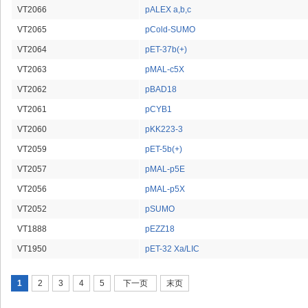
VT2066
pALEX a,b,c
VT2065
pCold-SUMO
VT2064
pET-37b(+)
VT2063
pMAL-c5X
VT2062
pBAD18
VT2061
pCYB1
VT2060
pKK223-3
VT2059
pET-5b(+)
VT2057
pMAL-p5E
VT2056
pMAL-p5X
VT2052
pSUMO
VT1888
pEZZ18
VT1950
pET-32 Xa/LIC
页面
1
2
3
4
5
下一页
末页