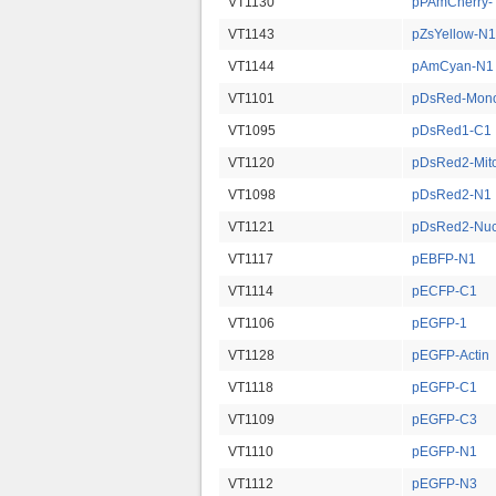
VT1130
pPAmCherry-T
VT1143
pZsYellow-N1
VT1144
pAmCyan-N1
VT1101
pDsRed-Mon
VT1095
pDsRed1-C1
VT1120
pDsRed2-Mit
VT1098
pDsRed2-N1
VT1121
pDsRed2-Nu
VT1117
pEBFP-N1
VT1114
pECFP-C1
VT1106
pEGFP-1
VT1128
pEGFP-Actin
VT1118
pEGFP-C1
VT1109
pEGFP-C3
VT1110
pEGFP-N1
VT1112
pEGFP-N3