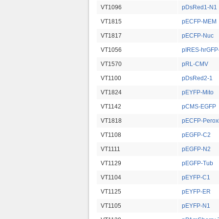
VT1096
pDsRed1-N1
VT1815
pECFP-MEM
VT1817
pECFP-Nuc
VT1056
pIRES-hrGFP
VT1570
pRL-CMV
VT1100
pDsRed2-1
VT1824
pEYFP-Mito
VT1142
pCMS-EGFP
VT1818
pECFP-Perox
VT1108
pEGFP-C2
VT1111
pEGFP-N2
VT1129
pEGFP-Tub
VT1104
pEYFP-C1
VT1125
pEYFP-ER
VT1105
pEYFP-N1