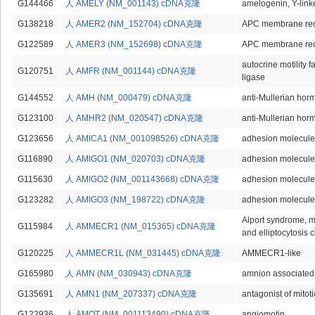
G144466
人 AMELY (NM_001143) cDNA克隆
amelogenin, Y-link
G138218
人 AMER2 (NM_152704) cDNA克隆
APC membrane recr
G122589
人 AMER3 (NM_152698) cDNA克隆
APC membrane recr
autocrine motility f
G120751
人 AMFR (NM_001144) cDNA克隆
ligase
G144552
人 AMH (NM_000479) cDNA克隆
anti-Mullerian hor
G123100
人 AMHR2 (NM_020547) cDNA克隆
anti-Mullerian horm
G123656
人 AMICA1 (NM_001098526) cDNA克隆
adhesion molecule,
G116890
人 AMIGO1 (NM_020703) cDNA克隆
adhesion molecule 
G115630
人 AMIGO2 (NM_001143668) cDNA克隆
adhesion molecule 
G123282
人 AMIGO3 (NM_198722) cDNA克隆
adhesion molecule 
Alport syndrome, m
G115984
人 AMMECR1 (NM_015365) cDNA克隆
and elliptocytosis
G120225
人 AMMECR1L (NM_031445) cDNA克隆
AMMECR1-like
G165980
人 AMN (NM_030943) cDNA克隆
amnion associated
G135691
人 AMN1 (NM_207337) cDNA克隆
antagonist of mitot
G122936
人 AMOT (NM_001113490) cDNA克隆
angiomotin