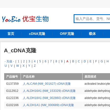
首页
cDNA克隆
ORF克隆
载体
A_cDNA克隆
- 无值 -
|
1
|
2
|
3
|
4
|
5
|
6
|
7
|
8
|
9
|
A
|
B
|
C
|
D
|
E
|
F
|
G
|
H
U
|
V
|
W
|
X
|
Y
|
Z
产品编号
产品名称
基因描述
G137359
人 ALCAM (NM_001627) cDNA克隆
activated leukocyt
G112912
人 ALDH16A1 (NM_153329) cDNA克隆
aldehyde dehydrog
G122236
人 ALDH18A1 (NM_002860) cDNA克隆
aldehyde dehydrog
G102166
人 ALDH1A1 (NM_000689) cDNA克隆
aldehyde dehydrog