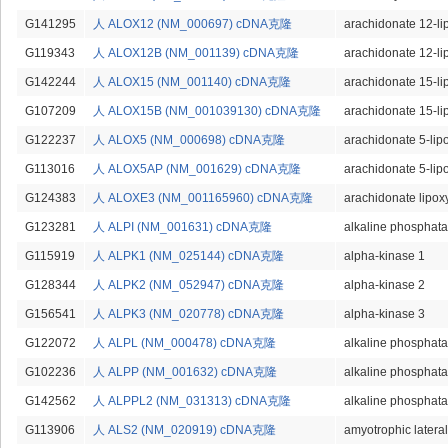
G141295
人 ALOX12 (NM_000697) cDNA克隆
arachidonate 12-l
G119343
人 ALOX12B (NM_001139) cDNA克隆
arachidonate 12-l
G142244
人 ALOX15 (NM_001140) cDNA克隆
arachidonate 15-l
G107209
人 ALOX15B (NM_001039130) cDNA克隆
arachidonate 15-li
G122237
人 ALOX5 (NM_000698) cDNA克隆
arachidonate 5-li
G113016
人 ALOX5AP (NM_001629) cDNA克隆
arachidonate 5-lip
G124383
人 ALOXE3 (NM_001165960) cDNA克隆
arachidonate lipo
G123281
人 ALPI (NM_001631) cDNA克隆
alkaline phosphatas
G115919
人 ALPK1 (NM_025144) cDNA克隆
alpha-kinase 1
G128344
人 ALPK2 (NM_052947) cDNA克隆
alpha-kinase 2
G156541
人 ALPK3 (NM_020778) cDNA克隆
alpha-kinase 3
G122072
人 ALPL (NM_000478) cDNA克隆
alkaline phosphata
G102236
人 ALPP (NM_001632) cDNA克隆
alkaline phosphata
G142562
人 ALPPL2 (NM_031313) cDNA克隆
alkaline phosphatas
G113906
人 ALS2 (NM_020919) cDNA克隆
amyotrophic lateral