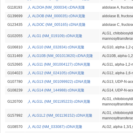
G118193
人 ALDOA (NM_000034) cDNA克隆
aldolase A, fructo
G139699
人 ALDOB (NM_000035) cDNA克隆
aldolase B, fructo
G123435
人 ALDOC (NM_005165) cDNA克隆
aldolase C, fructo
ALG1, chitobiosyld
G102055
人 ALG1 (NM_019109) cDNA克隆
mannosyltransfera
G106810
人 ALG10 (NM_032834) cDNA克隆
ALG10, alpha-1,2-g
G131469
人 ALG10B (NM_001013620) cDNA克隆
ALG10B, alpha-1,2
G152665
人 ALG11 (NM_001004127) cDNA克隆
ALG11, alpha-1,2-
G104023
人 ALG12 (NM_024105) cDNA克隆
ALG12, alpha-1,6-
G107780
人 ALG13 (NM_001099922) cDNA克隆
ALG13, UDP-N-acet
G108239
人 ALG14 (NM_144988) cDNA克隆
ALG14, UDP-N-acet
ALG1, chitobiosyld
G120700
人 ALG1L (NM_001195223) cDNA克隆
mannosyltransferas
ALG1, chitobiosyld
G157992
人 ALG1L2 (NM_001136152) cDNA克隆
mannosyltransferas
G108570
人 ALG2 (NM_033087) cDNA克隆
ALG2, alpha-1,3/1