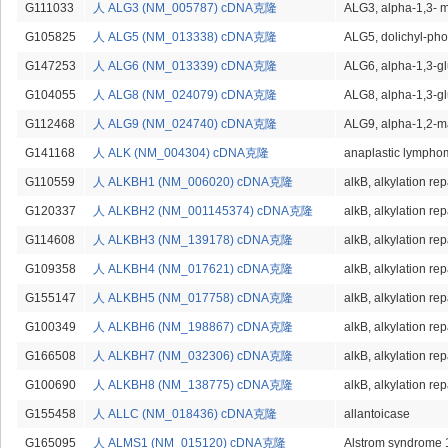
G111033
人 ALG3 (NM_005787) cDNA克隆
ALG3, alpha-1,3- 
G105825
人 ALG5 (NM_013338) cDNA克隆
ALG5, dolichyl-pho
G147253
人 ALG6 (NM_013339) cDNA克隆
ALG6, alpha-1,3-gl
G104055
人 ALG8 (NM_024079) cDNA克隆
ALG8, alpha-1,3-gl
G112468
人 ALG9 (NM_024740) cDNA克隆
ALG9, alpha-1,2-m
G141168
人 ALK (NM_004304) cDNA克隆
anaplastic lymphom
G110559
人 ALKBH1 (NM_006020) cDNA克隆
alkB, alkylation rep
G120337
人 ALKBH2 (NM_001145374) cDNA克隆
alkB, alkylation rep
G114608
人 ALKBH3 (NM_139178) cDNA克隆
alkB, alkylation rep
G109358
人 ALKBH4 (NM_017621) cDNA克隆
alkB, alkylation rep
G155147
人 ALKBH5 (NM_017758) cDNA克隆
alkB, alkylation rep
G100349
人 ALKBH6 (NM_198867) cDNA克隆
alkB, alkylation rep
G166508
人 ALKBH7 (NM_032306) cDNA克隆
alkB, alkylation rep
G100690
人 ALKBH8 (NM_138775) cDNA克隆
alkB, alkylation rep
G155458
人 ALLC (NM_018436) cDNA克隆
allantoicase
G165095
人 ALMS1 (NM_015120) cDNA克隆
Alstrom syndrome 