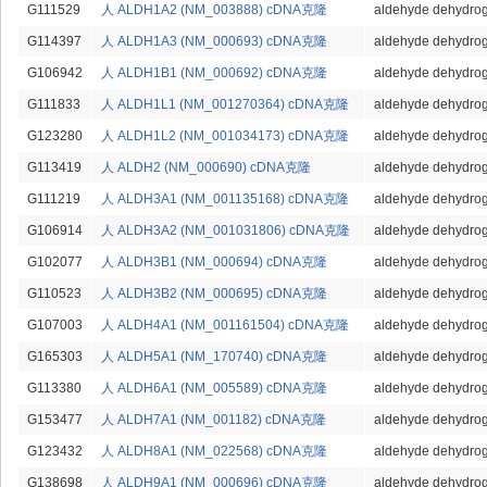
G111529
人 ALDH1A2 (NM_003888) cDNA克隆
aldehyde dehydrog
G114397
人 ALDH1A3 (NM_000693) cDNA克隆
aldehyde dehydrog
G106942
人 ALDH1B1 (NM_000692) cDNA克隆
aldehyde dehydrog
G111833
人 ALDH1L1 (NM_001270364) cDNA克隆
aldehyde dehydrog
G123280
人 ALDH1L2 (NM_001034173) cDNA克隆
aldehyde dehydrog
G113419
人 ALDH2 (NM_000690) cDNA克隆
aldehyde dehydroge
G111219
人 ALDH3A1 (NM_001135168) cDNA克隆
aldehyde dehydrog
G106914
人 ALDH3A2 (NM_001031806) cDNA克隆
aldehyde dehydrog
G102077
人 ALDH3B1 (NM_000694) cDNA克隆
aldehyde dehydrog
G110523
人 ALDH3B2 (NM_000695) cDNA克隆
aldehyde dehydrog
G107003
人 ALDH4A1 (NM_001161504) cDNA克隆
aldehyde dehydrog
G165303
人 ALDH5A1 (NM_170740) cDNA克隆
aldehyde dehydrog
G113380
人 ALDH6A1 (NM_005589) cDNA克隆
aldehyde dehydrog
G153477
人 ALDH7A1 (NM_001182) cDNA克隆
aldehyde dehydrog
G123432
人 ALDH8A1 (NM_022568) cDNA克隆
aldehyde dehydrog
G138698
人 ALDH9A1 (NM_000696) cDNA克隆
aldehyde dehydrog