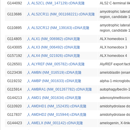
G144092
人 ALS2CL (NM_147129) cDNA克隆
ALS2 C-terminal li
amyotrophic latera
G113686
人 ALS2CR11 (NM_001168221) cDNA克隆
region, candidate 
amyotrophic latera
G110895
人 ALS2CR12 (NM_139163) cDNA克隆
region, candidate 
G114805
人 ALX1 (NM_006982) cDNA克隆
ALX homeobox 1
G143005
人 ALX3 (NM_006492) cDNA克隆
ALX homeobox 3
G157192
人 ALX4 (NM_021926) cDNA克隆
ALX homeobox 4
G126501
人 ALYREF (NM_005782) cDNA克隆
Aly/REF export fact
G123436
人 AMBN (NM_016519) cDNA克隆
ameloblastin (enam
G119232
人 AMBP (NM_001633) cDNA克隆
alpha-1-microglobu
G115914
人 AMBRA1 (NM_001267782) cDNA克隆
autophagy/beclin-1
G144213
人 AMD1 (NM_001634) cDNA克隆
adenosylmethionin
G110920
人 AMDHD1 (NM_152435) cDNA克隆
amidohydrolase do
G117837
人 AMDHD2 (NM_015944) cDNA克隆
amidohydrolase do
G144423
人 AMELX (NM_001142) cDNA克隆
amelogenin, X-lin