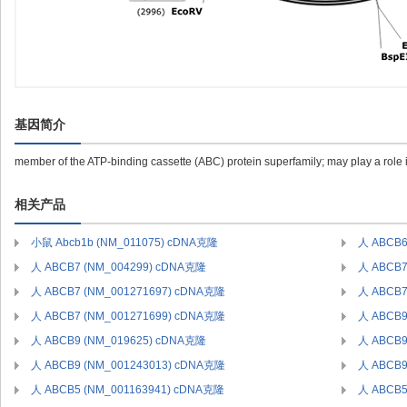
基因简介
member of the ATP-binding cassette (ABC) protein superfamily; may play a role 
相关产品
小鼠 Abcb1b (NM_011075) cDNA克隆
人 ABCB6
人 ABCB7 (NM_004299) cDNA克隆
人 ABCB7
人 ABCB7 (NM_001271697) cDNA克隆
人 ABCB7
人 ABCB7 (NM_001271699) cDNA克隆
人 ABCB9
人 ABCB9 (NM_019625) cDNA克隆
人 ABCB9
人 ABCB9 (NM_001243013) cDNA克隆
人 ABCB9
人 ABCB5 (NM_001163941) cDNA克隆
人 ABCB5