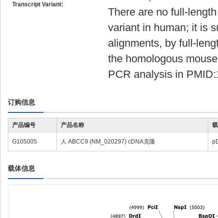
Transcript Variant:
There are no full-length
variant in human; it is s
alignments, by full-leng
the homologous mouse 
PCR analysis in PMID:
订购信息
产品编号
产品名称
载
G105005
人 ABCC9 (NM_020297) cDNA克隆
p
载体信息