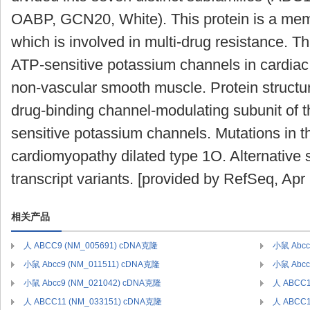
OABP, GCN20, White). This protein is a me
which is involved in multi-drug resistance. Th
ATP-sensitive potassium channels in cardiac,
non-vascular smooth muscle. Protein structur
drug-binding channel-modulating subunit of t
sensitive potassium channels. Mutations in t
cardiomyopathy dilated type 1O. Alternative sp
transcript variants. [provided by RefSeq, Apr
相关产品
人 ABCC9 (NM_005691) cDNA克隆
小鼠 Abcc
小鼠 Abcc9 (NM_011511) cDNA克隆
小鼠 Abcc
小鼠 Abcc9 (NM_021042) cDNA克隆
人 ABCC1
人 ABCC11 (NM_033151) cDNA克隆
人 ABCC1