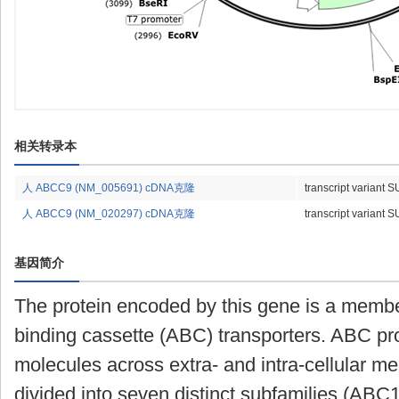
相关转录本
人 ABCC9 (NM_005691) cDNA克隆
transcript variant
人 ABCC9 (NM_020297) cDNA克隆
transcript variant
基因简介
The protein encoded by this gene is a membe
binding cassette (ABC) transporters. ABC pro
molecules across extra- and intra-cellular
divided into seven distinct subfamilies (A