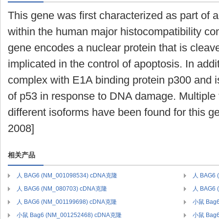
This gene was first characterized as part of a
within the human major histocompatibility com
gene encodes a nuclear protein that is cleav
implicated in the control of apoptosis. In addi
complex with E1A binding protein p300 and is
of p53 in response to DNA damage. Multiple t
different isoforms have been found for this g
2008]
相关产品
人 BAG6 (NM_001098534) cDNA克隆
人 BAG6 
人 BAG6 (NM_080703) cDNA克隆
人 BAG6 
人 BAG6 (NM_001199698) cDNA克隆
小鼠 Bag6
小鼠 Bag6 (NM_001252468) cDNA克隆
小鼠 Bag6