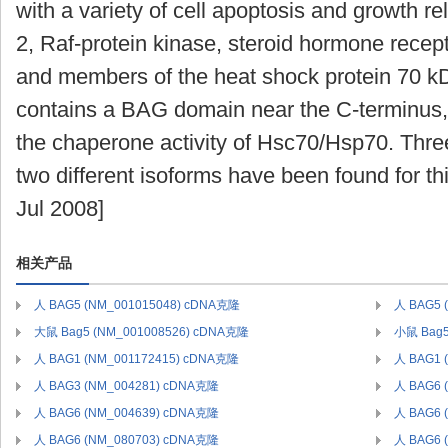
with a variety of cell apoptosis and growth r
2, Raf-protein kinase, steroid hormone recept
and members of the heat shock protein 70 kDa
contains a BAG domain near the C-terminus, 
the chaperone activity of Hsc70/Hsp70. Three
two different isoforms have been found for t
Jul 2008]
相关产品
人 BAG5 (NM_001015048) cDNA克隆
人 BAG5 
大鼠 Bag5 (NM_001008526) cDNA克隆
小鼠 Bag5
人 BAG1 (NM_001172415) cDNA克隆
人 BAG1 
人 BAG3 (NM_004281) cDNA克隆
人 BAG6 
人 BAG6 (NM_004639) cDNA克隆
人 BAG6 
人 BAG6 (NM_080703) cDNA克隆
人 BAG6 