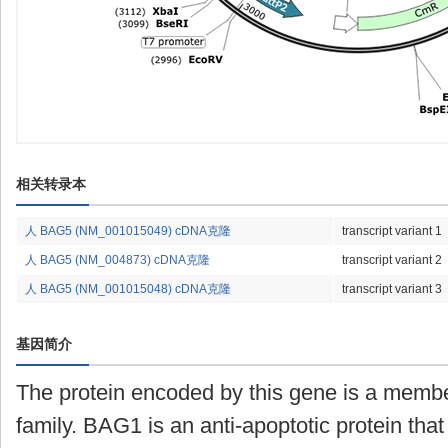
相关转录本
人 BAG5 (NM_001015049) cDNA克隆
transcript variant 1
人 BAG5 (NM_004873) cDNA克隆
transcript variant 2
人 BAG5 (NM_001015048) cDNA克隆
transcript variant 3
基因简介
The protein encoded by this gene is a membe
family. BAG1 is an anti-apoptotic protein that