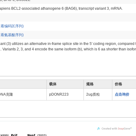
piens BCL2-associated athanogene 6 (BAG6), transcript variant 3, mRNA.
查看编码区序列)
查看氨基酸序列)
iant (3) utilizes an alternative in-frame splice site in the 5' coding region, compared 
1. Variants 2, 3, and 4 encode the same isoform (b), which is 6 aa shorter than isofo
载体
规格
价格
cDNA克隆
pDONR223
2ug质粒
点击询价