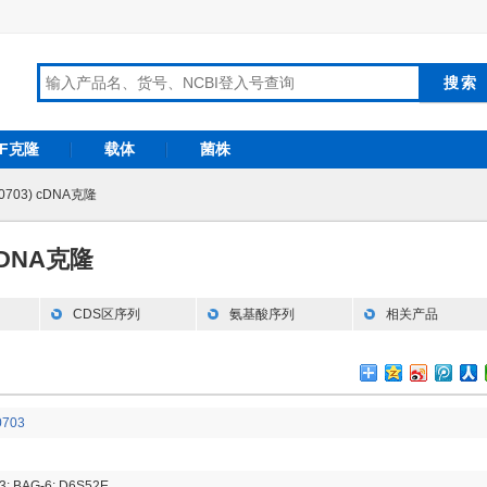
RF克隆
载体
菌株
80703) cDNA克隆
 cDNA克隆
CDS区序列
氨基酸序列
相关产品
0703
3; BAG-6; D6S52E