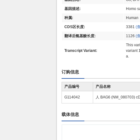
基因描述:
Homo sa
种属:
Human
CDS区长度:
3381
(
翻译后氨基酸长度:
1126
(
This var
Transcript Variant:
variant 
a.
订购信息
产品编号
产品名称
G114042
人 BAG6 (NM_080703) 
载体信息