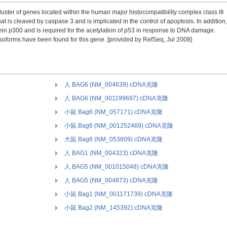
cluster of genes located within the human major histocompatibility complex class III
t is cleaved by caspase 3 and is implicated in the control of apoptosis. In addition,
ein p300 and is required for the acetylation of p53 in response to DNA damage.
 isoforms have been found for this gene. [provided by RefSeq, Jul 2008]
人 BAG6 (NM_004639) cDNA克隆
人 BAG6 (NM_001199697) cDNA克隆
小鼠 Bag6 (NM_057171) cDNA克隆
小鼠 Bag6 (NM_001252469) cDNA克隆
大鼠 Bag6 (NM_053609) cDNA克隆
人 BAG1 (NM_004323) cDNA克隆
人 BAG5 (NM_001015048) cDNA克隆
人 BAG5 (NM_004873) cDNA克隆
小鼠 Bag1 (NM_001171739) cDNA克隆
小鼠 Bag2 (NM_145392) cDNA克隆