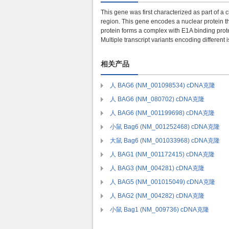
This gene was first characterized as part of a 
region. This gene encodes a nuclear protein tha
protein forms a complex with E1A binding prot
Multiple transcript variants encoding different
相关产品
人 BAG6 (NM_001098534) cDNA克隆
人 BAG6 (NM_080702) cDNA克隆
人 BAG6 (NM_001199698) cDNA克隆
小鼠 Bag6 (NM_001252468) cDNA克隆
大鼠 Bag6 (NM_001033968) cDNA克隆
人 BAG1 (NM_001172415) cDNA克隆
人 BAG3 (NM_004281) cDNA克隆
人 BAG5 (NM_001015049) cDNA克隆
人 BAG2 (NM_004282) cDNA克隆
小鼠 Bag1 (NM_009736) cDNA克隆